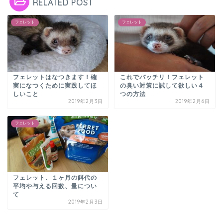
RELATED POST
フェレット
フェレット
フェレットはなつきます！確
これでバッチリ！フェレット
実になつくために実践してほ
の臭い対策に試して欲しい４
しいこと
つの方法
2019年2月3日
2019年2月6日
フェレット
フェレット、１ヶ月の餌代の
平均や与える回数、量につい
て
2019年2月3日